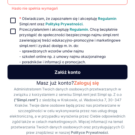
Hasło nie spełnia wymagań
*
Oświadczam, że zapoznałem się i akceptuję
Regulamin
Simpl.rent oraz
Politykę Prywatności
.
Przeczytałam/em i akceptuję
Regulamin
. Chcę bezpłatnie
przystąpić do społeczności bezpiecznego najmu simpl.rent
zawierającej treści edukacyjno-promocyjne i marketingowe
simpl.rent i zyskać dostęp m. in. do:
- sprawdzonych wzorów umów najmu
- szkoleń online np. z umowy najmu okazjonalnego
- poradników i informacji o promocjach.
Załóż konto
Masz już konto?
Zaloguj się
Administratorem Twoich danych osobowych przetwarzanych w
związku z korzystaniem z serwisu Simpl.rent jest Simpl sp. Z o.o
("Simpl.rent")
z siedzibą w Krakowie, ul. Wadowicka 7, 30-347
Kraków. Twoje dane osobowe będą przez nas przetwarzane w
szczególności w celu wykonywania przez nas usług drogą
elektroniczną, a w przypadku wyrażenia przez Ciebie odpowiednich
zgód także w celach marketingowych. Więcej informacji na temat
przetwarzania Twoich danych osobowych oraz przysługujących Ci
praw znajdziesz w naszej
Polityce Prywatności
.